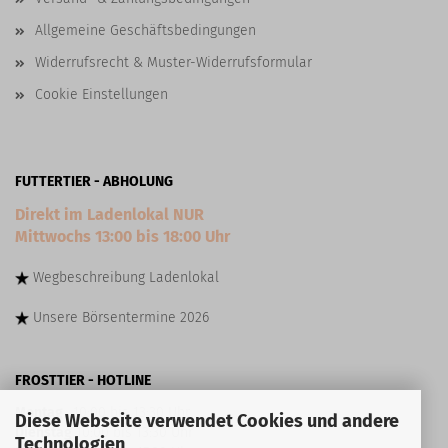
Allgemeine Geschäftsbedingungen
Widerrufsrecht & Muster-Widerrufsformular
Cookie Einstellungen
FUTTERTIER - ABHOLUNG
Direkt im Ladenlokal NUR
Mittwochs 13:00 bis 18:00 Uhr
Wegbeschreibung
Ladenlokal
Unsere
Börsentermine
2026
FROSTTIER - HOTLINE
Montag
10:00 bis 13:30 Uhr
Diese Webseite verwendet Cookies und andere
Dienstag
10:00 bis 13:30 Uhr
Technologien