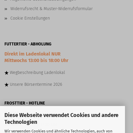
Widerrufsrecht & Muster-Widerrufsformular
Cookie Einstellungen
FUTTERTIER - ABHOLUNG
Direkt im Ladenlokal NUR
Mittwochs 13:00 bis 18:00 Uhr
Wegbeschreibung
Ladenlokal
Unsere
Börsentermine
2026
FROSTTIER - HOTLINE
Montag
10:00 bis 13:30 Uhr
Diese Webseite verwendet Cookies und andere
Dienstag
10:00 bis 13:30 Uhr
Technologien
Mittwoch
10:00 bis 17:30 Uhr
Wir verwenden Cookies und ähnliche Technologien, auch von