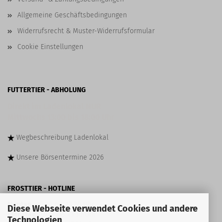
Allgemeine Geschäftsbedingungen
Widerrufsrecht & Muster-Widerrufsformular
Cookie Einstellungen
FUTTERTIER - ABHOLUNG
Direkt im Ladenlokal NUR
Mittwochs 13:00 bis 18:00 Uhr
Wegbeschreibung
Ladenlokal
Unsere
Börsentermine
2026
FROSTTIER - HOTLINE
Montag
10:00 bis 13:30 Uhr
Diese Webseite verwendet Cookies und andere
Dienstag
10:00 bis 13:30 Uhr
Technologien