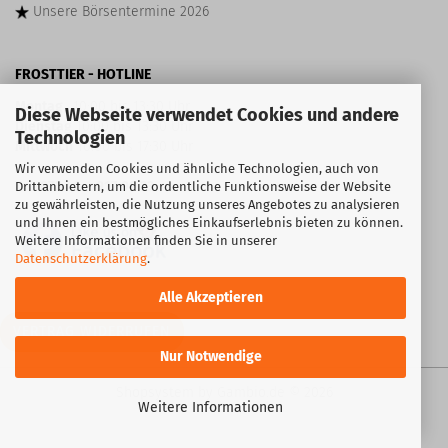
Unsere
Börsentermine
2026
FROSTTIER - HOTLINE
Montag
10:00 bis 13:30 Uhr
Diese Webseite verwendet Cookies und andere
Dienstag
10:00 bis 13:30 Uhr
Technologien
Mittwoch
10:00 bis 17:30 Uhr
Wir verwenden Cookies und ähnliche Technologien, auch von
Tel:
072 46
/
917 99 23
Drittanbietern, um die ordentliche Funktionsweise der Website
zu gewährleisten, die Nutzung unseres Angebotes zu analysieren
und Ihnen ein bestmögliches Einkaufserlebnis bieten zu können.
Weitere Informationen finden Sie in unserer
Datenschutzerklärung
.
Alle Akzeptieren
VERTRAG WIDERRUFEN
Nur Notwendige
Shopsystem
by Gambio.de © 2026
Weitere Informationen