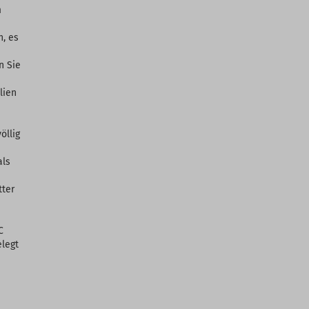
m
n, es
n Sie
lien
öllig
als
tter
C
elegt