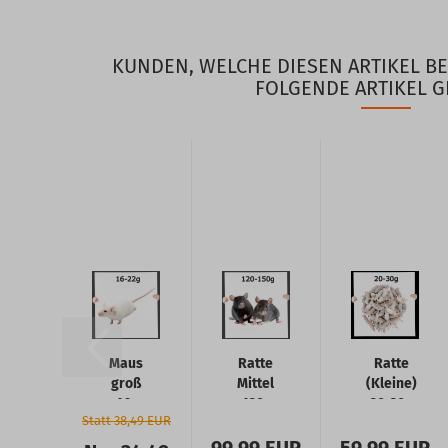
KUNDEN, WELCHE DIESEN ARTIKEL B
FOLGENDE ARTIKEL G
Maus
Ratte
Ratte
groß
Mittel
(Kleine)
16-
120-
20-30g
Statt 38,49 EUR
22g
150g
50
50
50
Stück