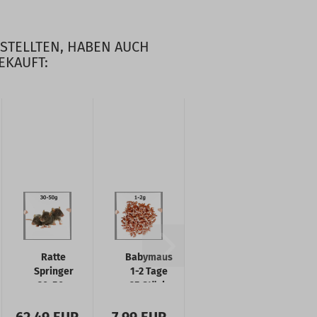
ESTELLTEN, HABEN AUCH
EKAUFT:
Ratte
Babymaus
Springer
1-2 Tage
30-50g
25 Stück
50 Stück