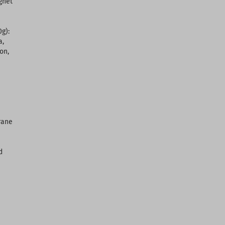
gnet
0g):
a,
on,
rane
d