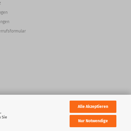
z
ngen
ungen
errufsformular
Alle Akzeptieren
,
 Sie
Nur Notwendige