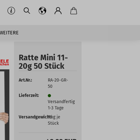
WEITERE
Ratte Mini 11-
20g 50 Stück
Art.Nr.:
RA-20-GR-
50
Lieferzeit:
Versandfertig
1-3 Tage
Versandgewicht:
1
kg je
Stück