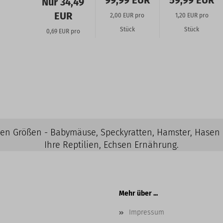
99,99 EUR
59,99 EUR
Nur 34,49
Stück
Stück
EUR
2,00 EUR pro
1,20 EUR pro
Stück
Stück
0,69 EUR pro
Stück
elen Größen - Babymäuse, Speckyratten, Hamster, Hasen
Ihre Reptilien, Echsen Ernährung.
Mehr über ...
Impressum