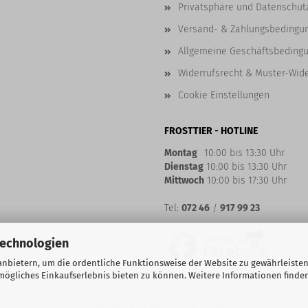
Privatsphäre und Datenschut
Versand- & Zahlungsbedingu
Allgemeine Geschäftsbeding
Widerrufsrecht & Muster-Wid
Cookie Einstellungen
FROSTTIER - HOTLINE
Montag
10:00 bis 13:30 Uhr
Dienstag
10:00 bis 13:30 Uhr
Mittwoch
10:00 bis 17:30 Uhr
Tel:
072 46
/
917 99 23
Technologien
nbietern, um die ordentliche Funktionsweise der Website zu gewährleisten
ögliches Einkaufserlebnis bieten zu können. Weitere Informationen finden
Shopsystem
by Gambio.de © 2026