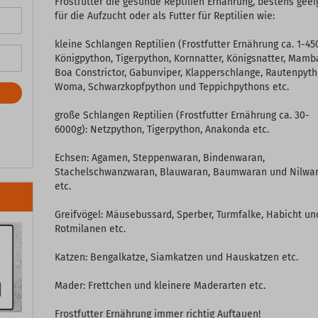
Frostfutter die gesunde Reptilien Ernährung, bestens geei
für die Aufzucht oder als Futter für Reptilien wie:
kleine Schlangen Reptilien (Frostfutter Ernährung ca. 1-45
Königpython, Tigerpython, Kornnatter, Königsnatter, Mamb
Boa Constrictor, Gabunviper, Klapperschlange, Rautenpyth
Woma, Schwarzkopfpython und Teppichpythons etc.
große Schlangen Reptilien (Frostfutter Ernährung ca. 30-
6000g): Netzpython, Tigerpython, Anakonda etc.
Echsen: Agamen, Steppenwaran, Bindenwaran,
Stachelschwanzwaran, Blauwaran, Baumwaran und Nilwa
etc.
Greifvögel: Mäusebussard, Sperber, Turmfalke, Habicht un
Rotmilanen etc.
Katzen: Bengalkatze, Siamkatzen und Hauskatzen etc.
Mader: Frettchen und kleinere Maderarten etc.
Frostfutter Ernährung immer richtig Auftauen!