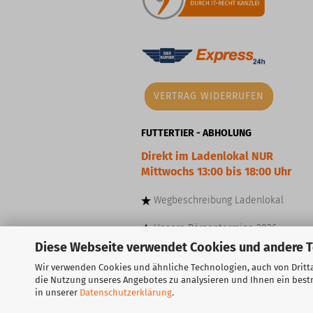
VERTRAG WIDERRUFEN
FUTTERTIER - ABHOLUNG
Direkt im Ladenlokal NUR
Mittwochs 13:00 bis 18:00 Uhr
Wegbeschreibung
Ladenlokal
Unsere
Börsentermine
2026
Diese Webseite verwendet Cookies und andere 
Wir verwenden Cookies und ähnliche Technologien, auch von Dritta
die Nutzung unseres Angebotes zu analysieren und Ihnen ein bestm
in unserer
Datenschutzerklärung
.