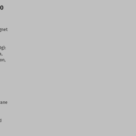
.0
gnet
0g):
a,
on,
rane
d