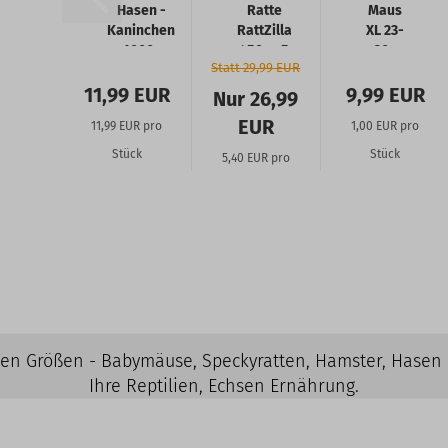
Hasen -
Ratte
Maus
Kaninchen
RattZilla
XL 23-
1000-
450g+ 5
30g
Statt 29,99 EUR
1500g
Stück
10
Stück
11,99 EUR
9,99 EUR
Nur 26,99
EUR
11,99 EUR pro
1,00 EUR pro
Stück
Stück
5,40 EUR pro
Stück
elen Größen - Babymäuse, Speckyratten, Hamster, Hasen
Ihre Reptilien, Echsen Ernährung.