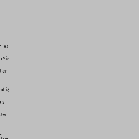
m
n, es
n Sie
lien
öllig
als
tter
C