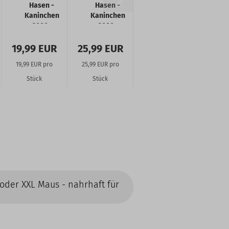
Hasen -
Hasen -
Kaninchen
Kaninchen
2000-
3000-
2500g
4000g
19,99 EUR
25,99 EUR
19,99 EUR pro
25,99 EUR pro
Stück
Stück
 oder XXL Maus - nahrhaft für