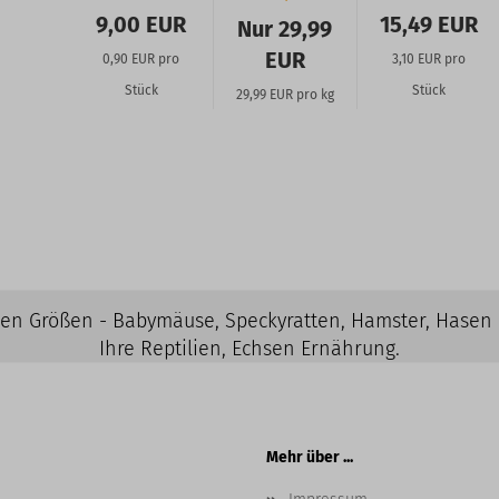
5
9,00 EUR
15,49 EUR
Nur 29,99
Stück
EUR
0,90 EUR pro
3,10 EUR pro
Stück
Stück
29,99 EUR pro kg
elen Größen - Babymäuse, Speckyratten, Hamster, Hasen
Ihre Reptilien, Echsen Ernährung.
Mehr über ...