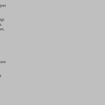
gnet
0g):
a,
on,
rane
d