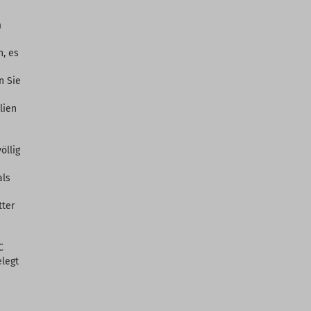
m
n, es
n Sie
lien
öllig
als
tter
C
elegt