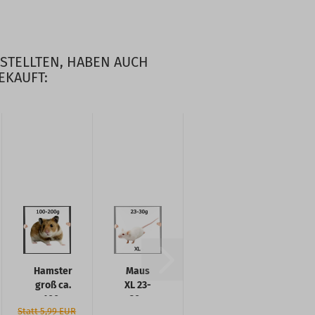
ESTELLTEN, HABEN AUCH
EKAUFT:
Hamster
Maus
groß ca.
XL 23-
100-
30g
Statt 5,99 EUR
200g 2
10