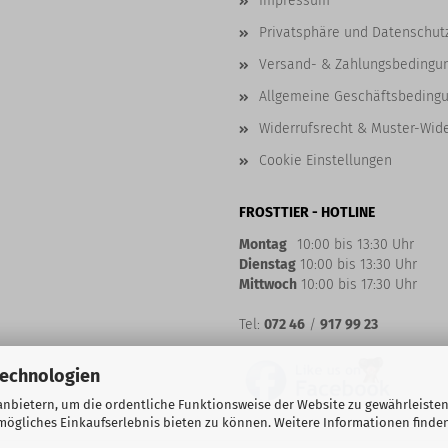
Impressum
Privatsphäre und Datenschut
Versand- & Zahlungsbedingu
Allgemeine Geschäftsbeding
Widerrufsrecht & Muster-Wid
Cookie Einstellungen
FROSTTIER - HOTLINE
Montag
10:00 bis 13:30 Uhr
Dienstag
10:00 bis 13:30 Uhr
Mittwoch
10:00 bis 17:30 Uhr
Tel:
072 46
/
917 99 23
Technologien
nbietern, um die ordentliche Funktionsweise der Website zu gewährleisten
ögliches Einkaufserlebnis bieten zu können. Weitere Informationen finden