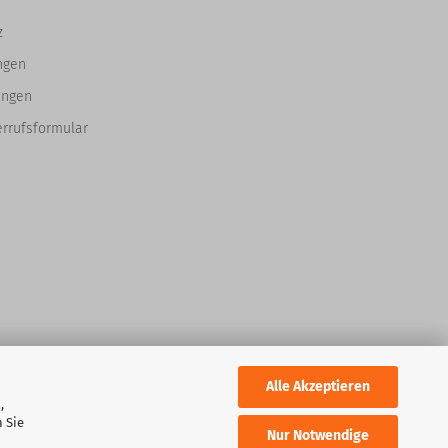
z
ngen
ungen
errufsformular
Alle Akzeptieren
,
 Sie
Nur Notwendige