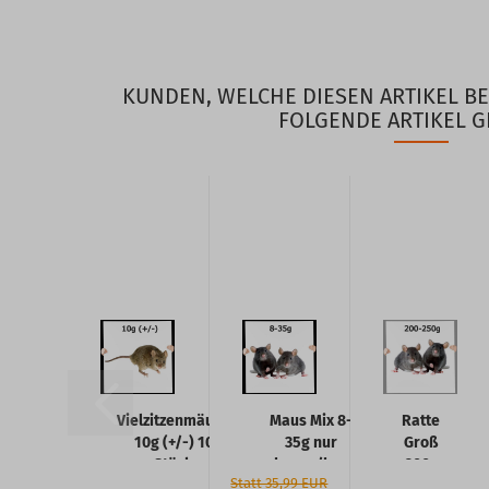
KUNDEN, WELCHE DIESEN ARTIKEL B
FOLGENDE ARTIKEL G
Vielzitzenmäuse
Maus Mix 8-
Ratte
10g (+/-) 10
35g nur
Groß
Stück
schwarz/braun
200-
Statt 35,99 EUR
1,0 kg
250g