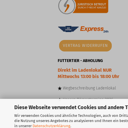
VERTRAG WIDERRUFEN
FUTTERTIER - ABHOLUNG
Direkt im Ladenlokal NUR
Mittwochs 13:00 bis 18:00 Uhr
Wegbeschreibung
Ladenlokal
Unsere
Börsentermine
2026
Diese Webseite verwendet Cookies und andere 
Wir verwenden Cookies und ähnliche Technologien, auch von Dritta
die Nutzung unseres Angebotes zu analysieren und Ihnen ein bestm
in unserer
Datenschutzerklärung
.