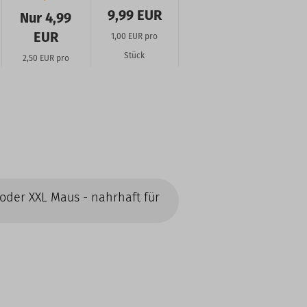
Stück
Stück
9,99 EUR
Nur 4,99
EUR
1,00 EUR pro
Stück
2,50 EUR pro
Stück
 oder XXL Maus - nahrhaft für